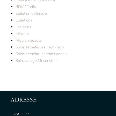
Politique de cookies (UE)
RDV / Tarifs
Epilation définitive
Epilations
Les soins
Minceur
Mise en beauté
Soins esthétiques High-Tech
Soins esthétiques traditionnels
Soins visage Mesoestetic
ADRESSE
ESPACE 77